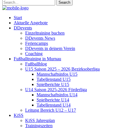
Start
Aktuelle Angebote
DDevents
Einzeltraining buchen
DDevents News
Feriencamps
DDevents in deinem Verein
Coaching
Fußballtraining in Murnau
Fußballblog
U15 Saison 2025 – 2026 Bezirksoberliga
Mannschaftsinfos U15
Tabellenstand U15
Spielberichte U15
U14 Saison 2025-2026 Förderliga
Mannschaftsinfos U14
Spielberichte U14
Tabellenstand U14
Leitung Bereich U12 – U17
KiSS
KiSS Jahresplan
Trainingszeiten