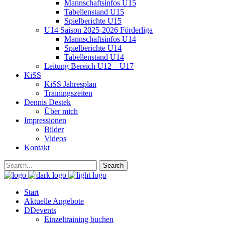
Mannschaftsinfos U15
Tabellenstand U15
Spielberichte U15
U14 Saison 2025-2026 Förderliga
Mannschaftsinfos U14
Spielberichte U14
Tabellenstand U14
Leitung Bereich U12 – U17
KiSS
KiSS Jahresplan
Trainingszeiten
Dennis Destek
Über mich
Impressionen
Bilder
Videos
Kontakt
Start
Aktuelle Angebote
DDevents
Einzeltraining buchen