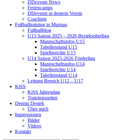
DDevents News
Feriencamps
DDevents in deinem Verein
Coaching
Fußballtraining in Murnau
Fußballblog
U15 Saison 2025 – 2026 Bezirksoberliga
Mannschaftsinfos U15
Tabellenstand U15
Spielberichte U15
U14 Saison 2025-2026 Förderliga
Mannschaftsinfos U14
Spielberichte U14
Tabellenstand U14
Leitung Bereich U12 – U17
KiSS
KiSS Jahresplan
Trainingszeiten
Dennis Destek
Über mich
Impressionen
Bilder
Videos
Kontakt