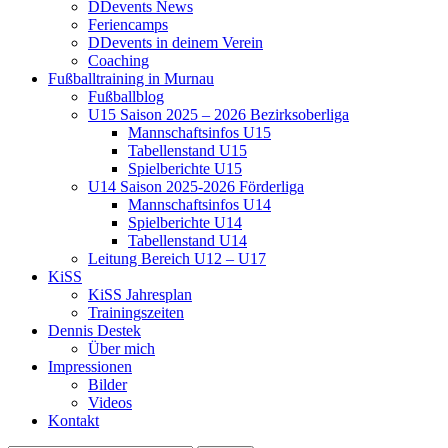
DDevents News
Feriencamps
DDevents in deinem Verein
Coaching
Fußballtraining in Murnau
Fußballblog
U15 Saison 2025 – 2026 Bezirksoberliga
Mannschaftsinfos U15
Tabellenstand U15
Spielberichte U15
U14 Saison 2025-2026 Förderliga
Mannschaftsinfos U14
Spielberichte U14
Tabellenstand U14
Leitung Bereich U12 – U17
KiSS
KiSS Jahresplan
Trainingszeiten
Dennis Destek
Über mich
Impressionen
Bilder
Videos
Kontakt