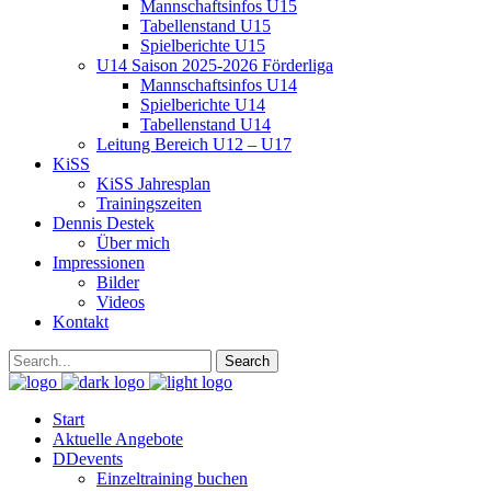
Mannschaftsinfos U15
Tabellenstand U15
Spielberichte U15
U14 Saison 2025-2026 Förderliga
Mannschaftsinfos U14
Spielberichte U14
Tabellenstand U14
Leitung Bereich U12 – U17
KiSS
KiSS Jahresplan
Trainingszeiten
Dennis Destek
Über mich
Impressionen
Bilder
Videos
Kontakt
Start
Aktuelle Angebote
DDevents
Einzeltraining buchen