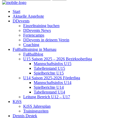
Start
Aktuelle Angebote
DDevents
Einzeltraining buchen
DDevents News
Feriencamps
DDevents in deinem Verein
Coaching
Fußballtraining in Murnau
Fußballblog
U15 Saison 2025 – 2026 Bezirksoberliga
Mannschaftsinfos U15
Tabellenstand U15
Spielberichte U15
U14 Saison 2025-2026 Förderliga
Mannschaftsinfos U14
Spielberichte U14
Tabellenstand U14
Leitung Bereich U12 – U17
KiSS
KiSS Jahresplan
Trainingszeiten
Dennis Destek