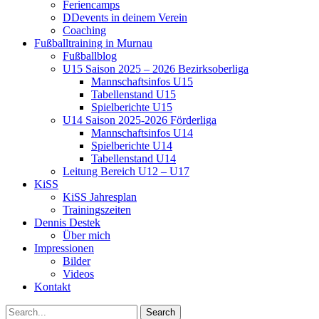
Feriencamps
DDevents in deinem Verein
Coaching
Fußballtraining in Murnau
Fußballblog
U15 Saison 2025 – 2026 Bezirksoberliga
Mannschaftsinfos U15
Tabellenstand U15
Spielberichte U15
U14 Saison 2025-2026 Förderliga
Mannschaftsinfos U14
Spielberichte U14
Tabellenstand U14
Leitung Bereich U12 – U17
KiSS
KiSS Jahresplan
Trainingszeiten
Dennis Destek
Über mich
Impressionen
Bilder
Videos
Kontakt