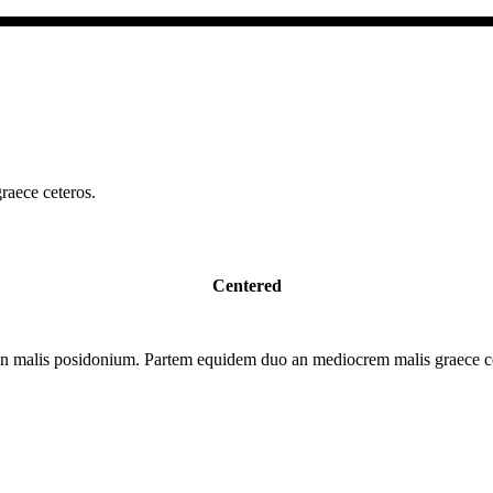
aece ceteros.
Centered
n malis posidonium. Partem equidem duo an mediocrem malis graece ce