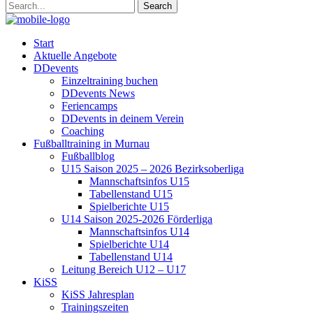
Start
Aktuelle Angebote
DDevents
Einzeltraining buchen
DDevents News
Feriencamps
DDevents in deinem Verein
Coaching
Fußballtraining in Murnau
Fußballblog
U15 Saison 2025 – 2026 Bezirksoberliga
Mannschaftsinfos U15
Tabellenstand U15
Spielberichte U15
U14 Saison 2025-2026 Förderliga
Mannschaftsinfos U14
Spielberichte U14
Tabellenstand U14
Leitung Bereich U12 – U17
KiSS
KiSS Jahresplan
Trainingszeiten