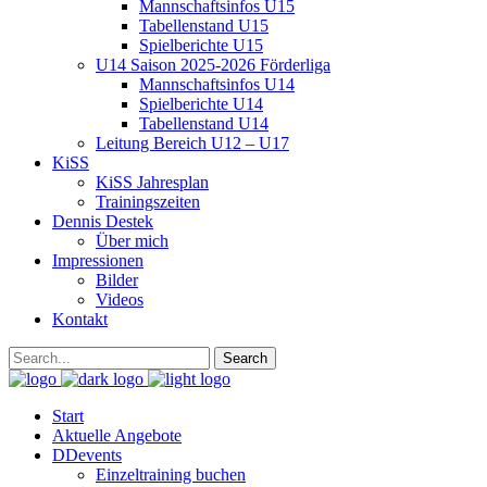
Mannschaftsinfos U15
Tabellenstand U15
Spielberichte U15
U14 Saison 2025-2026 Förderliga
Mannschaftsinfos U14
Spielberichte U14
Tabellenstand U14
Leitung Bereich U12 – U17
KiSS
KiSS Jahresplan
Trainingszeiten
Dennis Destek
Über mich
Impressionen
Bilder
Videos
Kontakt
Start
Aktuelle Angebote
DDevents
Einzeltraining buchen