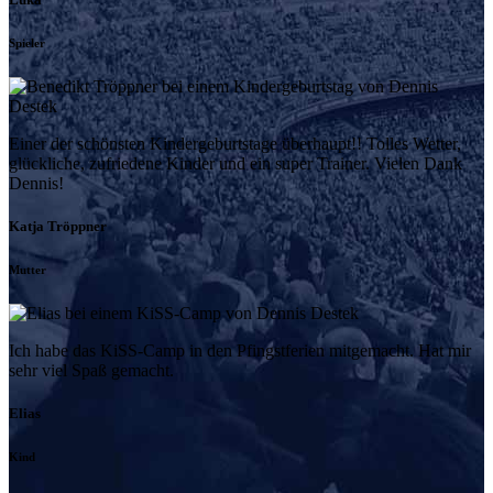
Spieler
Einer der schönsten Kindergeburtstage überhaupt!! Tolles Wetter,
glückliche, zufriedene Kinder und ein super Trainer. Vielen Dank
Dennis!
Katja Tröppner
Mutter
Ich habe das KiSS-Camp in den Pfingstferien mitgemacht. Hat mir
sehr viel Spaß gemacht.
Elias
Kind