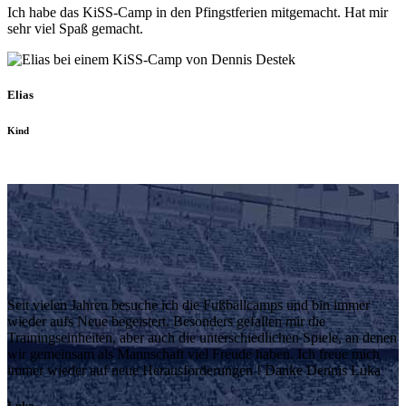
Ich habe das KiSS-Camp in den Pfingstferien mitgemacht. Hat mir
sehr viel Spaß gemacht.
Elias
Kind
Seit vielen Jahren besuche ich die Fußballcamps und bin immer
wieder aufs Neue begeistert. Besonders gefallen mir die
Trainingseinheiten, aber auch die unterschiedlichen Spiele, an denen
wir gemeinsam als Mannschaft viel Freude haben. Ich freue mich
immer wieder auf neue Herausforderungen ! Danke Dennis Luka
Luka