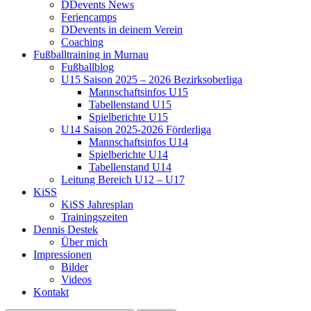
DDevents News
Feriencamps
DDevents in deinem Verein
Coaching
Fußballtraining in Murnau
Fußballblog
U15 Saison 2025 – 2026 Bezirksoberliga
Mannschaftsinfos U15
Tabellenstand U15
Spielberichte U15
U14 Saison 2025-2026 Förderliga
Mannschaftsinfos U14
Spielberichte U14
Tabellenstand U14
Leitung Bereich U12 – U17
KiSS
KiSS Jahresplan
Trainingszeiten
Dennis Destek
Über mich
Impressionen
Bilder
Videos
Kontakt