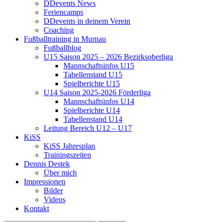
DDevents News
Feriencamps
DDevents in deinem Verein
Coaching
Fußballtraining in Murnau
Fußballblog
U15 Saison 2025 – 2026 Bezirksoberliga
Mannschaftsinfos U15
Tabellenstand U15
Spielberichte U15
U14 Saison 2025-2026 Förderliga
Mannschaftsinfos U14
Spielberichte U14
Tabellenstand U14
Leitung Bereich U12 – U17
KiSS
KiSS Jahresplan
Trainingszeiten
Dennis Destek
Über mich
Impressionen
Bilder
Videos
Kontakt