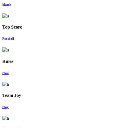
Match
Top Score
Football
Rules
Plan
Team Joy
Play