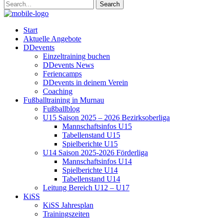
Start
Aktuelle Angebote
DDevents
Einzeltraining buchen
DDevents News
Feriencamps
DDevents in deinem Verein
Coaching
Fußballtraining in Murnau
Fußballblog
U15 Saison 2025 – 2026 Bezirksoberliga
Mannschaftsinfos U15
Tabellenstand U15
Spielberichte U15
U14 Saison 2025-2026 Förderliga
Mannschaftsinfos U14
Spielberichte U14
Tabellenstand U14
Leitung Bereich U12 – U17
KiSS
KiSS Jahresplan
Trainingszeiten