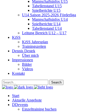
Mannschaftsinfos U15
Tabellenstand U15
Spielberichte U15
U14 Saison 2025-2026 Förderliga
Mannschaftsinfos U14
Spielberichte U14
Tabellenstand U14
Leitung Bereich U12 – U17
KiSS
KiSS Jahresplan
Trainingszeiten
Dennis Destek
Über mich
Impressionen
Bilder
Videos
Kontakt
Start
Aktuelle Angebote
DDevents
Einzeltraining buchen