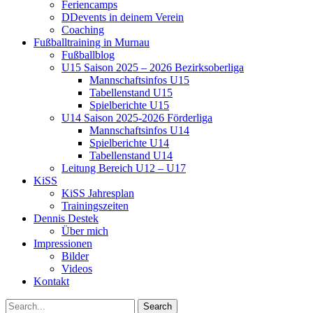
Feriencamps
DDevents in deinem Verein
Coaching
Fußballtraining in Murnau
Fußballblog
U15 Saison 2025 – 2026 Bezirksoberliga
Mannschaftsinfos U15
Tabellenstand U15
Spielberichte U15
U14 Saison 2025-2026 Förderliga
Mannschaftsinfos U14
Spielberichte U14
Tabellenstand U14
Leitung Bereich U12 – U17
KiSS
KiSS Jahresplan
Trainingszeiten
Dennis Destek
Über mich
Impressionen
Bilder
Videos
Kontakt