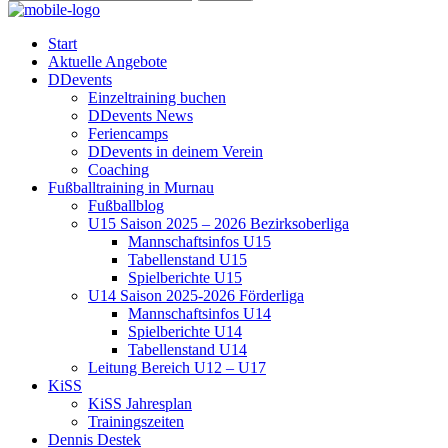
Start
Aktuelle Angebote
DDevents
Einzeltraining buchen
DDevents News
Feriencamps
DDevents in deinem Verein
Coaching
Fußballtraining in Murnau
Fußballblog
U15 Saison 2025 – 2026 Bezirksoberliga
Mannschaftsinfos U15
Tabellenstand U15
Spielberichte U15
U14 Saison 2025-2026 Förderliga
Mannschaftsinfos U14
Spielberichte U14
Tabellenstand U14
Leitung Bereich U12 – U17
KiSS
KiSS Jahresplan
Trainingszeiten
Dennis Destek