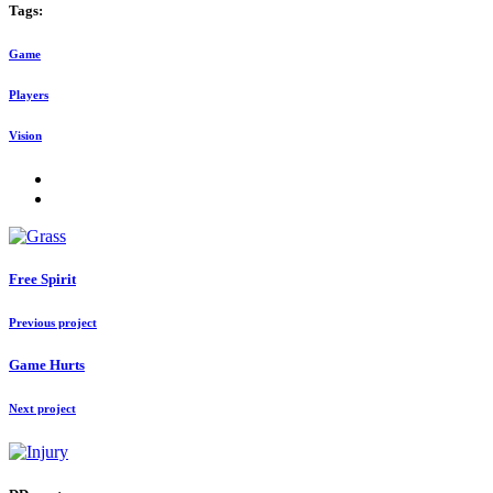
Tags:
Game
Players
Vision
Free Spirit
Previous project
Game Hurts
Next project