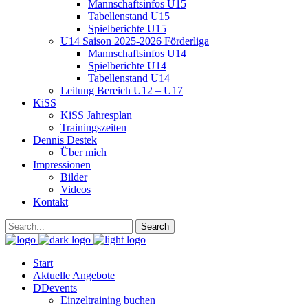
Mannschaftsinfos U15
Tabellenstand U15
Spielberichte U15
U14 Saison 2025-2026 Förderliga
Mannschaftsinfos U14
Spielberichte U14
Tabellenstand U14
Leitung Bereich U12 – U17
KiSS
KiSS Jahresplan
Trainingszeiten
Dennis Destek
Über mich
Impressionen
Bilder
Videos
Kontakt
Start
Aktuelle Angebote
DDevents
Einzeltraining buchen