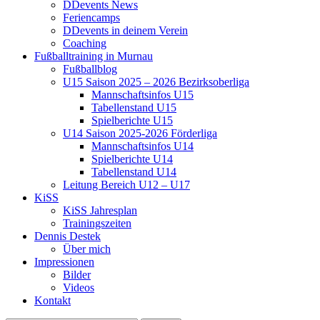
DDevents News
Feriencamps
DDevents in deinem Verein
Coaching
Fußballtraining in Murnau
Fußballblog
U15 Saison 2025 – 2026 Bezirksoberliga
Mannschaftsinfos U15
Tabellenstand U15
Spielberichte U15
U14 Saison 2025-2026 Förderliga
Mannschaftsinfos U14
Spielberichte U14
Tabellenstand U14
Leitung Bereich U12 – U17
KiSS
KiSS Jahresplan
Trainingszeiten
Dennis Destek
Über mich
Impressionen
Bilder
Videos
Kontakt