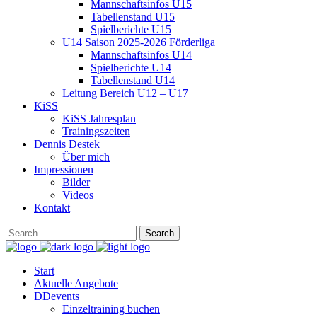
Mannschaftsinfos U15
Tabellenstand U15
Spielberichte U15
U14 Saison 2025-2026 Förderliga
Mannschaftsinfos U14
Spielberichte U14
Tabellenstand U14
Leitung Bereich U12 – U17
KiSS
KiSS Jahresplan
Trainingszeiten
Dennis Destek
Über mich
Impressionen
Bilder
Videos
Kontakt
Start
Aktuelle Angebote
DDevents
Einzeltraining buchen