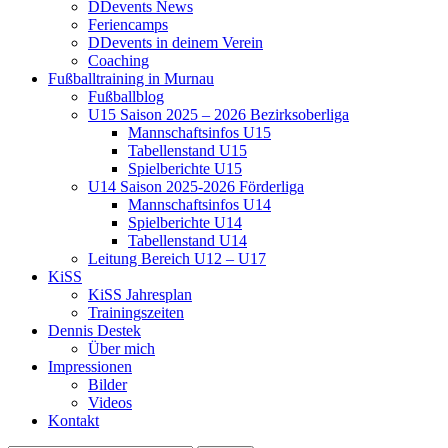
DDevents News
Feriencamps
DDevents in deinem Verein
Coaching
Fußballtraining in Murnau
Fußballblog
U15 Saison 2025 – 2026 Bezirksoberliga
Mannschaftsinfos U15
Tabellenstand U15
Spielberichte U15
U14 Saison 2025-2026 Förderliga
Mannschaftsinfos U14
Spielberichte U14
Tabellenstand U14
Leitung Bereich U12 – U17
KiSS
KiSS Jahresplan
Trainingszeiten
Dennis Destek
Über mich
Impressionen
Bilder
Videos
Kontakt