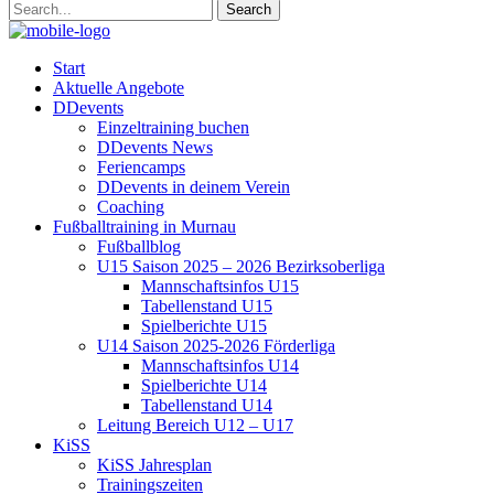
Start
Aktuelle Angebote
DDevents
Einzeltraining buchen
DDevents News
Feriencamps
DDevents in deinem Verein
Coaching
Fußballtraining in Murnau
Fußballblog
U15 Saison 2025 – 2026 Bezirksoberliga
Mannschaftsinfos U15
Tabellenstand U15
Spielberichte U15
U14 Saison 2025-2026 Förderliga
Mannschaftsinfos U14
Spielberichte U14
Tabellenstand U14
Leitung Bereich U12 – U17
KiSS
KiSS Jahresplan
Trainingszeiten