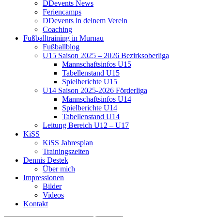
DDevents News
Feriencamps
DDevents in deinem Verein
Coaching
Fußballtraining in Murnau
Fußballblog
U15 Saison 2025 – 2026 Bezirksoberliga
Mannschaftsinfos U15
Tabellenstand U15
Spielberichte U15
U14 Saison 2025-2026 Förderliga
Mannschaftsinfos U14
Spielberichte U14
Tabellenstand U14
Leitung Bereich U12 – U17
KiSS
KiSS Jahresplan
Trainingszeiten
Dennis Destek
Über mich
Impressionen
Bilder
Videos
Kontakt