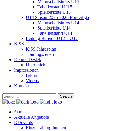
Mannschaftsinfos U15
Tabellenstand U15
Spielberichte U15
U14 Saison 2025-2026 Förderliga
Mannschaftsinfos U14
Spielberichte U14
Tabellenstand U14
Leitung Bereich U12 – U17
KiSS
KiSS Jahresplan
Trainingszeiten
Dennis Destek
Über mich
Impressionen
Bilder
Videos
Kontakt
Start
Aktuelle Angebote
DDevents
Einzeltraining buchen