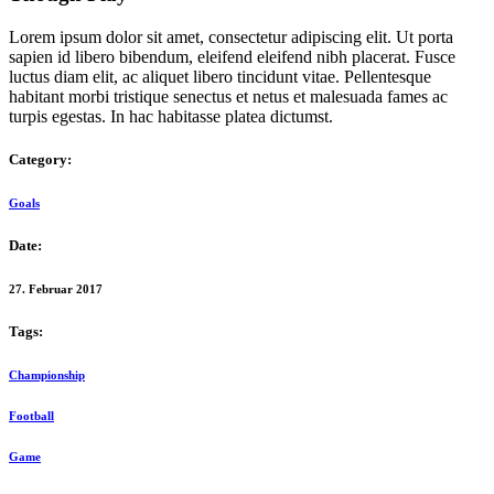
Lorem ipsum dolor sit amet, consectetur adipiscing elit. Ut porta
sapien id libero bibendum, eleifend eleifend nibh placerat. Fusce
luctus diam elit, ac aliquet libero tincidunt vitae. Pellentesque
habitant morbi tristique senectus et netus et malesuada fames ac
turpis egestas. In hac habitasse platea dictumst.
Category:
Goals
Date:
27. Februar 2017
Tags:
Championship
Football
Game