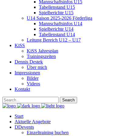
Mannschaftsinfos U15
Tabellenstand U15
Spielberichte U15
U14 Saison 2025-2026 Förderliga
Mannschaftsinfos U14
Spielberichte U14
Tabellenstand U14
Leitung Bereich U12 – U17
KiSS
KiSS Jahresplan
Trainingszeiten
Dennis Destek
Über mich
Impressionen
Bilder
Videos
Kontakt
Start
Aktuelle Angebote
DDevents
Einzeltraining buchen