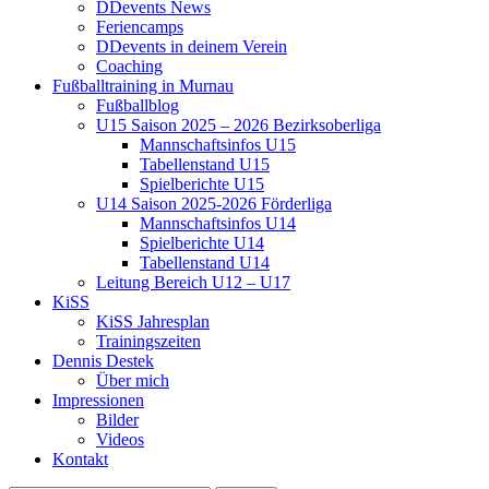
DDevents News
Feriencamps
DDevents in deinem Verein
Coaching
Fußballtraining in Murnau
Fußballblog
U15 Saison 2025 – 2026 Bezirksoberliga
Mannschaftsinfos U15
Tabellenstand U15
Spielberichte U15
U14 Saison 2025-2026 Förderliga
Mannschaftsinfos U14
Spielberichte U14
Tabellenstand U14
Leitung Bereich U12 – U17
KiSS
KiSS Jahresplan
Trainingszeiten
Dennis Destek
Über mich
Impressionen
Bilder
Videos
Kontakt