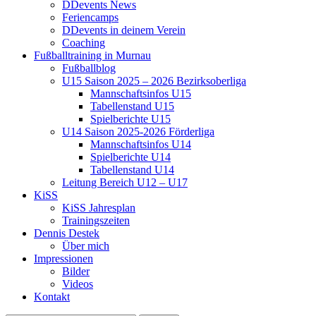
DDevents News
Feriencamps
DDevents in deinem Verein
Coaching
Fußballtraining in Murnau
Fußballblog
U15 Saison 2025 – 2026 Bezirksoberliga
Mannschaftsinfos U15
Tabellenstand U15
Spielberichte U15
U14 Saison 2025-2026 Förderliga
Mannschaftsinfos U14
Spielberichte U14
Tabellenstand U14
Leitung Bereich U12 – U17
KiSS
KiSS Jahresplan
Trainingszeiten
Dennis Destek
Über mich
Impressionen
Bilder
Videos
Kontakt