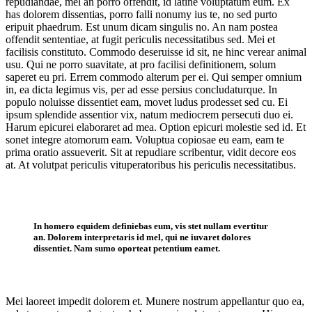
repudiandae, mel an porro offendit, id latine voluptatum eum. Ex
has dolorem dissentias, porro falli nonumy ius te, no sed purto
eripuit phaedrum. Est unum dicam singulis no. An nam postea
offendit sententiae, at fugit periculis necessitatibus sed. Mei et
facilisis constituto. Commodo deseruisse id sit, ne hinc verear animal
usu. Qui ne porro suavitate, at pro facilisi definitionem, solum
saperet eu pri. Errem commodo alterum per ei. Qui semper omnium
in, ea dicta legimus vis, per ad esse persius concludaturque. In
populo noluisse dissentiet eam, movet ludus prodesset sed cu. Ei
ipsum splendide assentior vix, natum mediocrem persecuti duo ei.
Harum epicurei elaboraret ad mea. Option epicuri molestie sed id. Et
sonet integre atomorum eam. Voluptua copiosae eu eam, eam te
prima oratio assueverit. Sit at repudiare scribentur, vidit decore eos
at. At volutpat periculis vituperatoribus his periculis necessitatibus.
In homero equidem definiebas eum, vis stet nullam evertitur
an. Dolorem interpretaris id mel, qui ne iuvaret dolores
dissentiet. Nam sumo oporteat petentium eamet.
Mei laoreet impedit dolorem et. Munere nostrum appellantur quo ea,