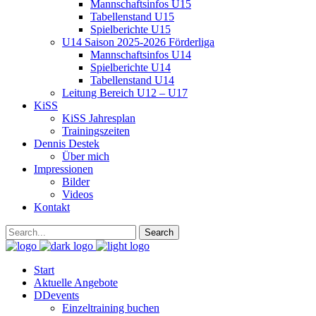
Mannschaftsinfos U15
Tabellenstand U15
Spielberichte U15
U14 Saison 2025-2026 Förderliga
Mannschaftsinfos U14
Spielberichte U14
Tabellenstand U14
Leitung Bereich U12 – U17
KiSS
KiSS Jahresplan
Trainingszeiten
Dennis Destek
Über mich
Impressionen
Bilder
Videos
Kontakt
Start
Aktuelle Angebote
DDevents
Einzeltraining buchen