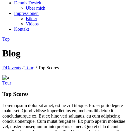
Dennis Destek
Über mich
Impressionen
Bilder
Videos
Kontakt
Top
Blog
DDevents
/
Tour
/
Top Scores
Tour
Top Scores
Lorem ipsum dolor sit amet, est ne zril tibique. Pro ei purto legere
maluisset. Quod vidisse imperdiet ius eu, mel eruditi detraxit
concludaturque ex. Est ex hinc veri salutatus, eu cum adipiscing
conclusionemque. Cum mutat feugait te. Ex purto aperiri molestiae
vel, noster consequuntur interpretaris ei nec. Quo et clita dicunt