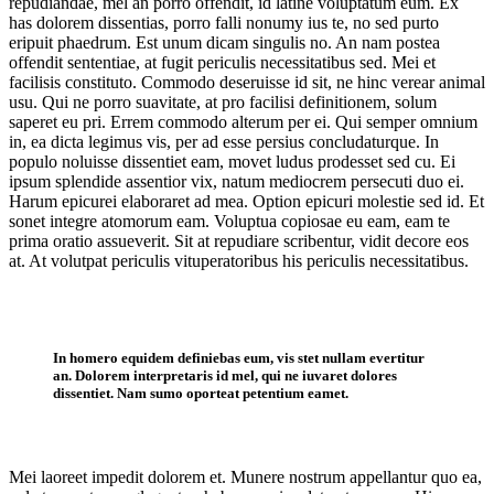
repudiandae, mel an porro offendit, id latine voluptatum eum. Ex
has dolorem dissentias, porro falli nonumy ius te, no sed purto
eripuit phaedrum. Est unum dicam singulis no. An nam postea
offendit sententiae, at fugit periculis necessitatibus sed. Mei et
facilisis constituto. Commodo deseruisse id sit, ne hinc verear animal
usu. Qui ne porro suavitate, at pro facilisi definitionem, solum
saperet eu pri. Errem commodo alterum per ei. Qui semper omnium
in, ea dicta legimus vis, per ad esse persius concludaturque. In
populo noluisse dissentiet eam, movet ludus prodesset sed cu. Ei
ipsum splendide assentior vix, natum mediocrem persecuti duo ei.
Harum epicurei elaboraret ad mea. Option epicuri molestie sed id. Et
sonet integre atomorum eam. Voluptua copiosae eu eam, eam te
prima oratio assueverit. Sit at repudiare scribentur, vidit decore eos
at. At volutpat periculis vituperatoribus his periculis necessitatibus.
In homero equidem definiebas eum, vis stet nullam evertitur
an. Dolorem interpretaris id mel, qui ne iuvaret dolores
dissentiet. Nam sumo oporteat petentium eamet.
Mei laoreet impedit dolorem et. Munere nostrum appellantur quo ea,