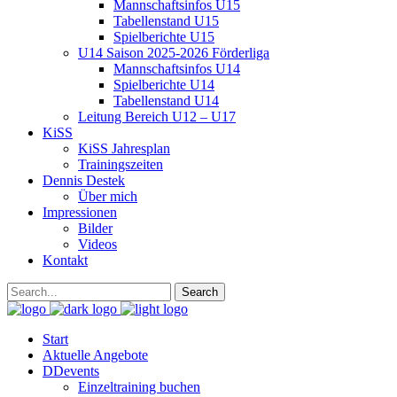
Mannschaftsinfos U15
Tabellenstand U15
Spielberichte U15
U14 Saison 2025-2026 Förderliga
Mannschaftsinfos U14
Spielberichte U14
Tabellenstand U14
Leitung Bereich U12 – U17
KiSS
KiSS Jahresplan
Trainingszeiten
Dennis Destek
Über mich
Impressionen
Bilder
Videos
Kontakt
Start
Aktuelle Angebote
DDevents
Einzeltraining buchen