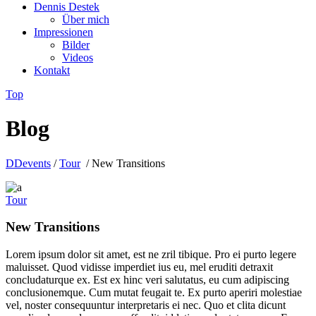
Dennis Destek
Über mich
Impressionen
Bilder
Videos
Kontakt
Top
Blog
DDevents
/
Tour
/
New Transitions
Tour
New Transitions
Lorem ipsum dolor sit amet, est ne zril tibique. Pro ei purto legere
maluisset. Quod vidisse imperdiet ius eu, mel eruditi detraxit
concludaturque ex. Est ex hinc veri salutatus, eu cum adipiscing
conclusionemque. Cum mutat feugait te. Ex purto aperiri molestiae
vel, noster consequuntur interpretaris ei nec. Quo et clita dicunt