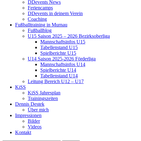
DDevents News
Feriencamps
DDevents in deinem Verein
Coaching
Fußballtraining in Murnau
Fußballblog
U15 Saison 2025 – 2026 Bezirksoberliga
Mannschaftsinfos U15
Tabellenstand U15
Spielberichte U15
U14 Saison 2025-2026 Förderliga
Mannschaftsinfos U14
Spielberichte U14
Tabellenstand U14
Leitung Bereich U12 – U17
KiSS
KiSS Jahresplan
Trainingszeiten
Dennis Destek
Über mich
Impressionen
Bilder
Videos
Kontakt