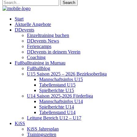
Start
Aktuelle Angebote
DDevents
Einzeltraining buchen
DDevents News
Feriencamps
DDevents in deinem Verein
Coaching
Fußballtraining in Murnau
Fußballblog
U15 Saison 2025 – 2026 Bezirksoberliga
Mannschaftsinfos U15
Tabellenstand U15
Spielberichte U15
U14 Saison 2025-2026 Förderliga
Mannschaftsinfos U14
Spielberichte U14
Tabellenstand U14
Leitung Bereich U12 – U17
KiSS
KiSS Jahresplan
Trainingszeiten