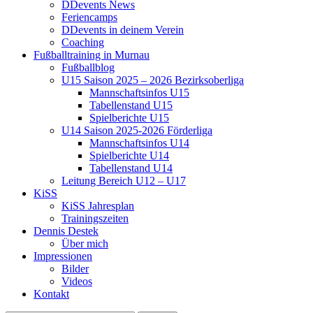
DDevents News
Feriencamps
DDevents in deinem Verein
Coaching
Fußballtraining in Murnau
Fußballblog
U15 Saison 2025 – 2026 Bezirksoberliga
Mannschaftsinfos U15
Tabellenstand U15
Spielberichte U15
U14 Saison 2025-2026 Förderliga
Mannschaftsinfos U14
Spielberichte U14
Tabellenstand U14
Leitung Bereich U12 – U17
KiSS
KiSS Jahresplan
Trainingszeiten
Dennis Destek
Über mich
Impressionen
Bilder
Videos
Kontakt