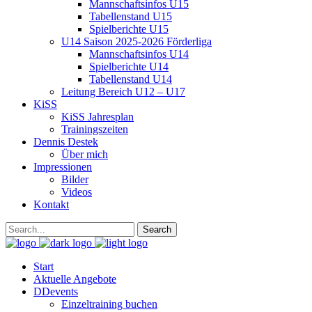
Mannschaftsinfos U15
Tabellenstand U15
Spielberichte U15
U14 Saison 2025-2026 Förderliga
Mannschaftsinfos U14
Spielberichte U14
Tabellenstand U14
Leitung Bereich U12 – U17
KiSS
KiSS Jahresplan
Trainingszeiten
Dennis Destek
Über mich
Impressionen
Bilder
Videos
Kontakt
Start
Aktuelle Angebote
DDevents
Einzeltraining buchen