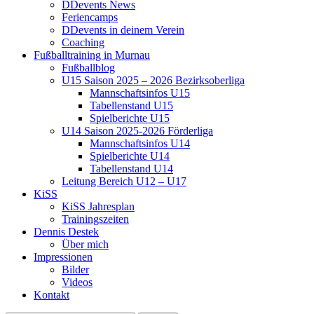
DDevents News
Feriencamps
DDevents in deinem Verein
Coaching
Fußballtraining in Murnau
Fußballblog
U15 Saison 2025 – 2026 Bezirksoberliga
Mannschaftsinfos U15
Tabellenstand U15
Spielberichte U15
U14 Saison 2025-2026 Förderliga
Mannschaftsinfos U14
Spielberichte U14
Tabellenstand U14
Leitung Bereich U12 – U17
KiSS
KiSS Jahresplan
Trainingszeiten
Dennis Destek
Über mich
Impressionen
Bilder
Videos
Kontakt