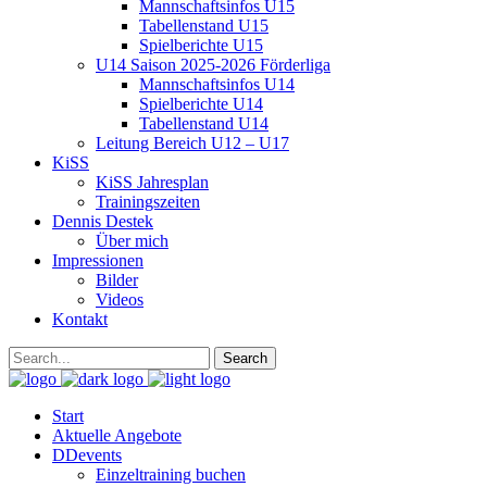
Mannschaftsinfos U15
Tabellenstand U15
Spielberichte U15
U14 Saison 2025-2026 Förderliga
Mannschaftsinfos U14
Spielberichte U14
Tabellenstand U14
Leitung Bereich U12 – U17
KiSS
KiSS Jahresplan
Trainingszeiten
Dennis Destek
Über mich
Impressionen
Bilder
Videos
Kontakt
Start
Aktuelle Angebote
DDevents
Einzeltraining buchen