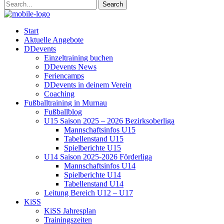
Start
Aktuelle Angebote
DDevents
Einzeltraining buchen
DDevents News
Feriencamps
DDevents in deinem Verein
Coaching
Fußballtraining in Murnau
Fußballblog
U15 Saison 2025 – 2026 Bezirksoberliga
Mannschaftsinfos U15
Tabellenstand U15
Spielberichte U15
U14 Saison 2025-2026 Förderliga
Mannschaftsinfos U14
Spielberichte U14
Tabellenstand U14
Leitung Bereich U12 – U17
KiSS
KiSS Jahresplan
Trainingszeiten