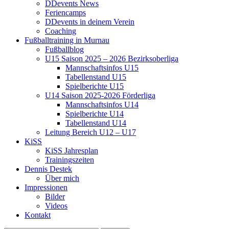
DDevents News
Feriencamps
DDevents in deinem Verein
Coaching
Fußballtraining in Murnau
Fußballblog
U15 Saison 2025 – 2026 Bezirksoberliga
Mannschaftsinfos U15
Tabellenstand U15
Spielberichte U15
U14 Saison 2025-2026 Förderliga
Mannschaftsinfos U14
Spielberichte U14
Tabellenstand U14
Leitung Bereich U12 – U17
KiSS
KiSS Jahresplan
Trainingszeiten
Dennis Destek
Über mich
Impressionen
Bilder
Videos
Kontakt