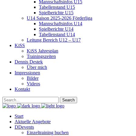
Mannschaftsinfos U15
Tabellenstand U15
Spielberichte U15
U14 Saison 2025-2026 Förderliga
Mannschaftsinfos U14
Spielberichte U14
Tabellenstand U14
Leitung Bereich U12 – U17
KiSS
KiSS Jahresplan
Trainingszeiten
Dennis Destek
Über mich
Impressionen
Bilder
Videos
Kontakt
Start
Aktuelle Angebote
DDevents
Einzeltraining buchen