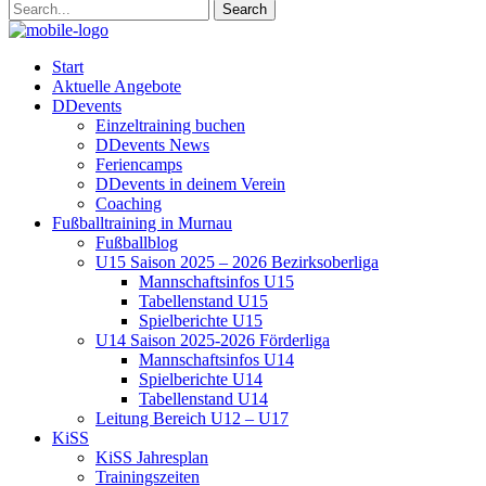
Start
Aktuelle Angebote
DDevents
Einzeltraining buchen
DDevents News
Feriencamps
DDevents in deinem Verein
Coaching
Fußballtraining in Murnau
Fußballblog
U15 Saison 2025 – 2026 Bezirksoberliga
Mannschaftsinfos U15
Tabellenstand U15
Spielberichte U15
U14 Saison 2025-2026 Förderliga
Mannschaftsinfos U14
Spielberichte U14
Tabellenstand U14
Leitung Bereich U12 – U17
KiSS
KiSS Jahresplan
Trainingszeiten