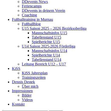
DDevents News
Feriencamps
DDevents in deinem Verein
Coaching
Fußballtraining in Murnau
Fußballblog
U15 Saison 2025 – 2026 Bezirksoberliga
Mannschaftsinfos U15
Tabellenstand U15
Spielberichte U15
U14 Saison 2025-2026 Förderliga
Mannschaftsinfos U14
Spielberichte U14
Tabellenstand U14
Leitung Bereich U12 – U17
KiSS
KiSS Jahresplan
Trainingszeiten
Dennis Destek
Über mich
Impressionen
Bilder
Videos
Kontakt