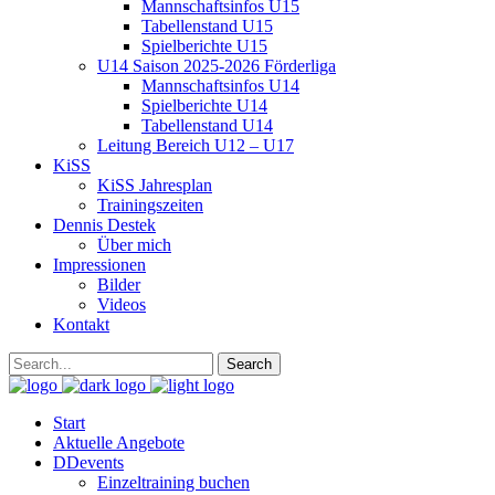
Mannschaftsinfos U15
Tabellenstand U15
Spielberichte U15
U14 Saison 2025-2026 Förderliga
Mannschaftsinfos U14
Spielberichte U14
Tabellenstand U14
Leitung Bereich U12 – U17
KiSS
KiSS Jahresplan
Trainingszeiten
Dennis Destek
Über mich
Impressionen
Bilder
Videos
Kontakt
Start
Aktuelle Angebote
DDevents
Einzeltraining buchen