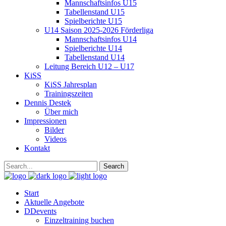
Mannschaftsinfos U15
Tabellenstand U15
Spielberichte U15
U14 Saison 2025-2026 Förderliga
Mannschaftsinfos U14
Spielberichte U14
Tabellenstand U14
Leitung Bereich U12 – U17
KiSS
KiSS Jahresplan
Trainingszeiten
Dennis Destek
Über mich
Impressionen
Bilder
Videos
Kontakt
Start
Aktuelle Angebote
DDevents
Einzeltraining buchen