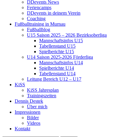
DDevents News
Feriencamps
DDevents in deinem Verein
Coaching
Fußballtraining in Murnau
Fußballblog
U15 Saison 2025 – 2026 Bezirksoberliga
Mannschaftsinfos U15
Tabellenstand U15
Spielberichte U15
U14 Saison 2025-2026 Förderliga
Mannschaftsinfos U14
Spielberichte U14
Tabellenstand U14
Leitung Bereich U12 – U17
KiSS
KiSS Jahresplan
Trainingszeiten
Dennis Destek
Über mich
Impressionen
Bilder
Videos
Kontakt