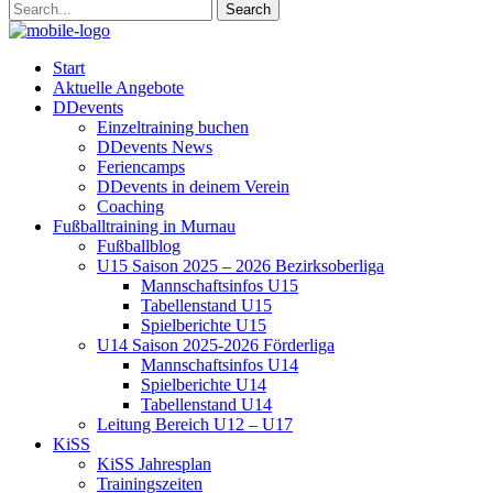
Start
Aktuelle Angebote
DDevents
Einzeltraining buchen
DDevents News
Feriencamps
DDevents in deinem Verein
Coaching
Fußballtraining in Murnau
Fußballblog
U15 Saison 2025 – 2026 Bezirksoberliga
Mannschaftsinfos U15
Tabellenstand U15
Spielberichte U15
U14 Saison 2025-2026 Förderliga
Mannschaftsinfos U14
Spielberichte U14
Tabellenstand U14
Leitung Bereich U12 – U17
KiSS
KiSS Jahresplan
Trainingszeiten