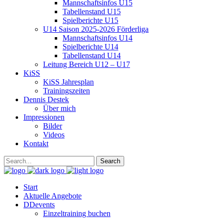
Mannschaftsinfos U15
Tabellenstand U15
Spielberichte U15
U14 Saison 2025-2026 Förderliga
Mannschaftsinfos U14
Spielberichte U14
Tabellenstand U14
Leitung Bereich U12 – U17
KiSS
KiSS Jahresplan
Trainingszeiten
Dennis Destek
Über mich
Impressionen
Bilder
Videos
Kontakt
Start
Aktuelle Angebote
DDevents
Einzeltraining buchen