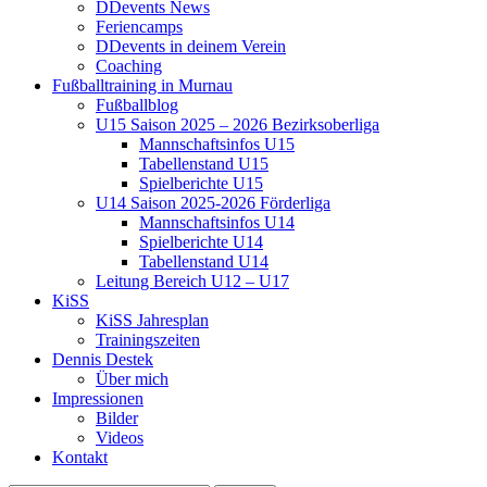
DDevents News
Feriencamps
DDevents in deinem Verein
Coaching
Fußballtraining in Murnau
Fußballblog
U15 Saison 2025 – 2026 Bezirksoberliga
Mannschaftsinfos U15
Tabellenstand U15
Spielberichte U15
U14 Saison 2025-2026 Förderliga
Mannschaftsinfos U14
Spielberichte U14
Tabellenstand U14
Leitung Bereich U12 – U17
KiSS
KiSS Jahresplan
Trainingszeiten
Dennis Destek
Über mich
Impressionen
Bilder
Videos
Kontakt