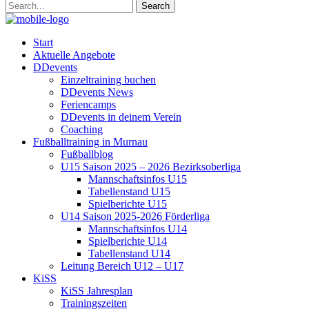
Start
Aktuelle Angebote
DDevents
Einzeltraining buchen
DDevents News
Feriencamps
DDevents in deinem Verein
Coaching
Fußballtraining in Murnau
Fußballblog
U15 Saison 2025 – 2026 Bezirksoberliga
Mannschaftsinfos U15
Tabellenstand U15
Spielberichte U15
U14 Saison 2025-2026 Förderliga
Mannschaftsinfos U14
Spielberichte U14
Tabellenstand U14
Leitung Bereich U12 – U17
KiSS
KiSS Jahresplan
Trainingszeiten