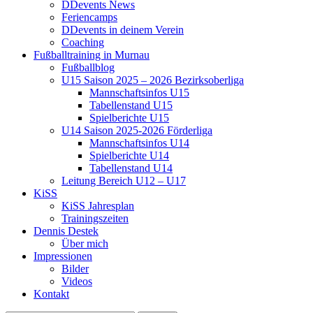
DDevents News
Feriencamps
DDevents in deinem Verein
Coaching
Fußballtraining in Murnau
Fußballblog
U15 Saison 2025 – 2026 Bezirksoberliga
Mannschaftsinfos U15
Tabellenstand U15
Spielberichte U15
U14 Saison 2025-2026 Förderliga
Mannschaftsinfos U14
Spielberichte U14
Tabellenstand U14
Leitung Bereich U12 – U17
KiSS
KiSS Jahresplan
Trainingszeiten
Dennis Destek
Über mich
Impressionen
Bilder
Videos
Kontakt