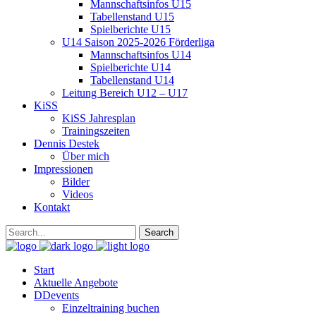
Mannschaftsinfos U15
Tabellenstand U15
Spielberichte U15
U14 Saison 2025-2026 Förderliga
Mannschaftsinfos U14
Spielberichte U14
Tabellenstand U14
Leitung Bereich U12 – U17
KiSS
KiSS Jahresplan
Trainingszeiten
Dennis Destek
Über mich
Impressionen
Bilder
Videos
Kontakt
Start
Aktuelle Angebote
DDevents
Einzeltraining buchen