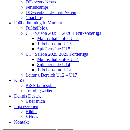
DDevents News
Feriencamps
DDevents in deinem Verein
Coaching
Fußballtraining in Murnau
Fußballblog
U15 Saison 2025 – 2026 Bezirksoberliga
Mannschaftsinfos U15
Tabellenstand U15
Spielberichte U15
U14 Saison 2025-2026 Förderliga
Mannschaftsinfos U14
Spielberichte U14
Tabellenstand U14
Leitung Bereich U12 – U17
KiSS
KiSS Jahresplan
Trainingszeiten
Dennis Destek
Über mich
Impressionen
Bilder
Videos
Kontakt