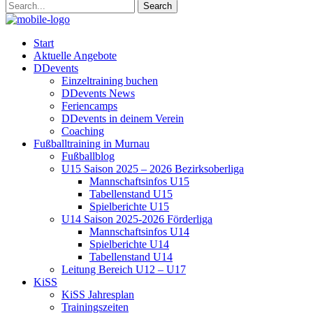
Start
Aktuelle Angebote
DDevents
Einzeltraining buchen
DDevents News
Feriencamps
DDevents in deinem Verein
Coaching
Fußballtraining in Murnau
Fußballblog
U15 Saison 2025 – 2026 Bezirksoberliga
Mannschaftsinfos U15
Tabellenstand U15
Spielberichte U15
U14 Saison 2025-2026 Förderliga
Mannschaftsinfos U14
Spielberichte U14
Tabellenstand U14
Leitung Bereich U12 – U17
KiSS
KiSS Jahresplan
Trainingszeiten