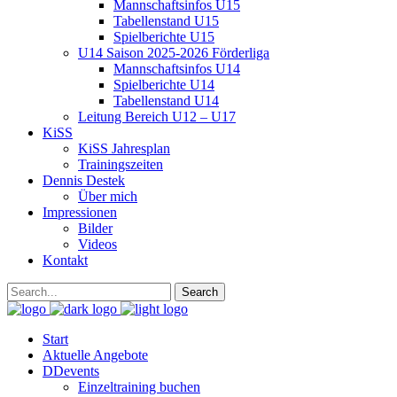
Mannschaftsinfos U15
Tabellenstand U15
Spielberichte U15
U14 Saison 2025-2026 Förderliga
Mannschaftsinfos U14
Spielberichte U14
Tabellenstand U14
Leitung Bereich U12 – U17
KiSS
KiSS Jahresplan
Trainingszeiten
Dennis Destek
Über mich
Impressionen
Bilder
Videos
Kontakt
Start
Aktuelle Angebote
DDevents
Einzeltraining buchen