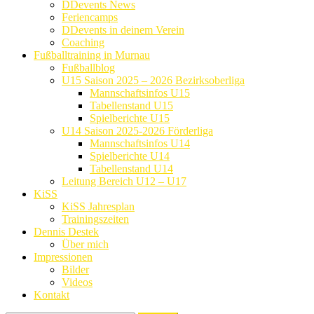
DDevents News
Feriencamps
DDevents in deinem Verein
Coaching
Fußballtraining in Murnau
Fußballblog
U15 Saison 2025 – 2026 Bezirksoberliga
Mannschaftsinfos U15
Tabellenstand U15
Spielberichte U15
U14 Saison 2025-2026 Förderliga
Mannschaftsinfos U14
Spielberichte U14
Tabellenstand U14
Leitung Bereich U12 – U17
KiSS
KiSS Jahresplan
Trainingszeiten
Dennis Destek
Über mich
Impressionen
Bilder
Videos
Kontakt