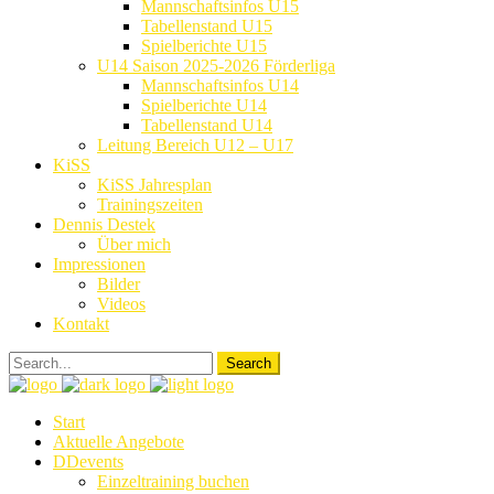
Mannschaftsinfos U15
Tabellenstand U15
Spielberichte U15
U14 Saison 2025-2026 Förderliga
Mannschaftsinfos U14
Spielberichte U14
Tabellenstand U14
Leitung Bereich U12 – U17
KiSS
KiSS Jahresplan
Trainingszeiten
Dennis Destek
Über mich
Impressionen
Bilder
Videos
Kontakt
Start
Aktuelle Angebote
DDevents
Einzeltraining buchen