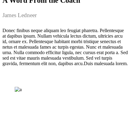
A Word From the Coach
James Ledneer
Donec finibus neque aliquam leo feugiat pharetra. Pellentesque
at dapibus ipsum. Nullam vehicula lectus dictum, ultricies arcu
id, ornare ex. Pellentesque habitant morbi tristique senectus et
netus et malesuada fames ac turpis egestas. Nunc et malesuada
urna. Nulla commodo efficitur ligula, nec cursus erat porta a. Sed
sed est vitae mauris malesuada vestibulum. Sed vel turpis
gravida, fermentum elit non, dapibus arcu.Duis malesuada lorem.