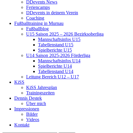
DDevents News
Feriencamps
DDevents in deinem Verein
Coaching
Fußballtraining in Murnau
Fußballblog
U15 Saison 2025 – 2026 Bezirksoberliga
Mannschaftsinfos U15
Tabellenstand U15
Spielberichte U15
U14 Saison 2025-2026 Förderliga
Mannschaftsinfos U14
Spielberichte U14
Tabellenstand U14
Leitung Bereich U12 – U17
KiSS
KiSS Jahresplan
Trainingszeiten
Dennis Destek
Über mich
Impressionen
Bilder
Videos
Kontakt