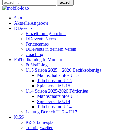
Start
Aktuelle Angebote
DDevents
Einzeltraining buchen
DDevents News
Feriencamps
DDevents in deinem Verein
Coaching
Fußballtraining in Murnau
Fußballblog
U15 Saison 2025 – 2026 Bezirksoberliga
Mannschaftsinfos U15
Tabellenstand U15
Spielberichte U15
U14 Saison 2025-2026 Förderliga
Mannschaftsinfos U14
Spielberichte U14
Tabellenstand U14
Leitung Bereich U12 – U17
KiSS
KiSS Jahresplan
Trainingszeiten