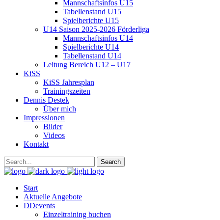
Mannschaftsinfos U15
Tabellenstand U15
Spielberichte U15
U14 Saison 2025-2026 Förderliga
Mannschaftsinfos U14
Spielberichte U14
Tabellenstand U14
Leitung Bereich U12 – U17
KiSS
KiSS Jahresplan
Trainingszeiten
Dennis Destek
Über mich
Impressionen
Bilder
Videos
Kontakt
Start
Aktuelle Angebote
DDevents
Einzeltraining buchen