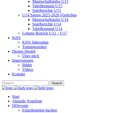
Mannschaftsinfos U15
Tabellenstand U15
Spielberichte U15
U14 Saison 2025-2026 Förderliga
Mannschaftsinfos U14
Spielberichte U14
Tabellenstand U14
Leitung Bereich U12 – U17
KiSS
KiSS Jahresplan
Trainingszeiten
Dennis Destek
Über mich
Impressionen
Bilder
Videos
Kontakt
Start
Aktuelle Angebote
DDevents
Einzeltraining buchen