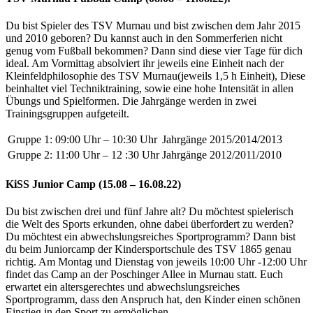
Du bist Spieler des TSV Murnau und bist zwischen dem Jahr 2015
und 2010 geboren? Du kannst auch in den Sommerferien nicht
genug vom Fußball bekommen? Dann sind diese vier Tage für dich
ideal. Am Vormittag absolviert ihr jeweils eine Einheit nach der
Kleinfeldphilosophie des TSV Murnau(jeweils 1,5 h Einheit), Diese
beinhaltet viel Techniktraining, sowie eine hohe Intensität in allen
Übungs und Spielformen. Die Jahrgänge werden in zwei
Trainingsgruppen aufgeteilt.
Gruppe 1: 09:00 Uhr – 10:30 Uhr
Jahrgänge 2015/2014/2013
Gruppe 2: 11:00 Uhr – 12 :30 Uhr
Jahrgänge 2012/2011/2010
KiSS Junior Camp (15.08 – 16.08.22)
Du bist zwischen drei und fünf Jahre alt? Du möchtest spielerisch
die Welt des Sports erkunden, ohne dabei überfordert zu werden?
Du möchtest ein abwechslungsreiches Sportprogramm? Dann bist
du beim Juniorcamp der Kindersportschule des TSV 1865 genau
richtig. Am Montag und Dienstag von jeweils 10:00 Uhr -12:00 Uhr
findet das Camp an der Poschinger Allee in Murnau statt. Euch
erwartet ein altersgerechtes und abwechslungsreiches
Sportprogramm, dass den Anspruch hat, den Kinder einen schönen
Einstieg in den Sport zu ermöglichen.