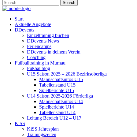
Start
Aktuelle Angebote
DDevents
Einzeltraining buchen
DDevents News
Feriencamps
DDevents in deinem Verein
Coaching
Fußballtraining in Murnau
Fußballblog
U15 Saison 2025 – 2026 Bezirksoberliga
Mannschaftsinfos U15
Tabellenstand U15
Spielberichte U15
U14 Saison 2025-2026 Förderliga
Mannschaftsinfos U14
Spielberichte U14
Tabellenstand U14
Leitung Bereich U12 – U17
KiSS
KiSS Jahresplan
Trainingszeiten