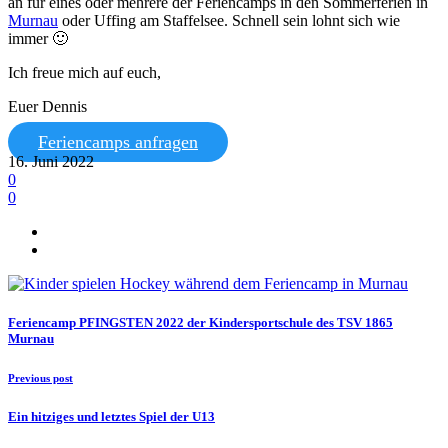
an für eines oder mehrere der Feriencamps in den Sommerferien in
Murnau
oder Uffing am Staffelsee. Schnell sein lohnt sich wie
immer 🙂
Ich freue mich auf euch,
Euer Dennis
Feriencamps anfragen
16. Juni 2022
0
0
Feriencamp PFINGSTEN 2022 der Kindersportschule des TSV 1865
Murnau
Previous post
Ein hitziges und letztes Spiel der U13