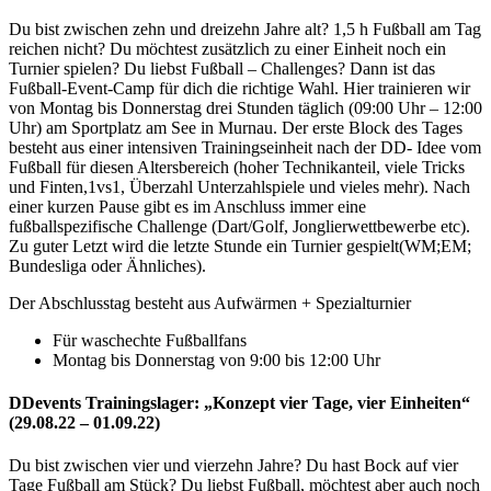
Du bist zwischen zehn und dreizehn Jahre alt? 1,5 h Fußball am Tag
reichen nicht? Du möchtest zusätzlich zu einer Einheit noch ein
Turnier spielen? Du liebst Fußball – Challenges? Dann ist das
Fußball-Event-Camp für dich die richtige Wahl. Hier trainieren wir
von Montag bis Donnerstag drei Stunden täglich (09:00 Uhr – 12:00
Uhr) am Sportplatz am See in Murnau. Der erste Block des Tages
besteht aus einer intensiven Trainingseinheit nach der DD- Idee vom
Fußball für diesen Altersbereich (hoher Technikanteil, viele Tricks
und Finten,1vs1, Überzahl Unterzahlspiele und vieles mehr). Nach
einer kurzen Pause gibt es im Anschluss immer eine
fußballspezifische Challenge (Dart/Golf, Jonglierwettbewerbe etc).
Zu guter Letzt wird die letzte Stunde ein Turnier gespielt(WM;EM;
Bundesliga oder Ähnliches).
Der Abschlusstag besteht aus Aufwärmen + Spezialturnier
Für waschechte Fußballfans
Montag bis Donnerstag von 9:00 bis 12:00 Uhr
DDevents Trainingslager: „Konzept vier Tage, vier Einheiten“
(29.08.22 – 01.09.22)
Du bist zwischen vier und vierzehn Jahre? Du hast Bock auf vier
Tage Fußball am Stück? Du liebst Fußball, möchtest aber auch noch