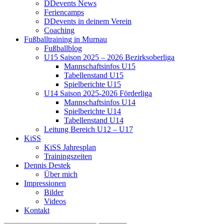
DDevents News
Feriencamps
DDevents in deinem Verein
Coaching
Fußballtraining in Murnau
Fußballblog
U15 Saison 2025 – 2026 Bezirksoberliga
Mannschaftsinfos U15
Tabellenstand U15
Spielberichte U15
U14 Saison 2025-2026 Förderliga
Mannschaftsinfos U14
Spielberichte U14
Tabellenstand U14
Leitung Bereich U12 – U17
KiSS
KiSS Jahresplan
Trainingszeiten
Dennis Destek
Über mich
Impressionen
Bilder
Videos
Kontakt