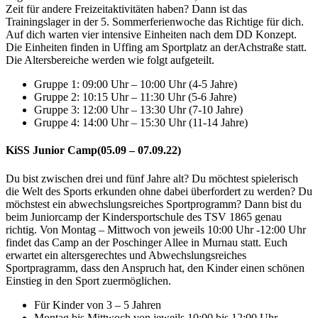
Zeit für andere Freizeitaktivitäten haben? Dann ist das
Trainingslager in der 5. Sommerferienwoche das Richtige für dich.
Auf dich warten vier intensive Einheiten nach dem DD Konzept.
Die Einheiten finden in Uffing am Sportplatz an derAchstraße statt.
Die Altersbereiche werden wie folgt aufgeteilt.
Gruppe 1: 09:00 Uhr – 10:00 Uhr (4-5 Jahre)
Gruppe 2: 10:15 Uhr – 11:30 Uhr (5-6 Jahre)
Gruppe 3: 12:00 Uhr – 13:30 Uhr (7-10 Jahre)
Gruppe 4: 14:00 Uhr – 15:30 Uhr (11-14 Jahre)
KiSS Junior Camp(05.09 – 07.09.22)
Du bist zwischen drei und fünf Jahre alt? Du möchtest spielerisch
die Welt des Sports erkunden ohne dabei überfordert zu werden? Du
möchstest ein abwechslungsreiches Sportprogramm? Dann bist du
beim Juniorcamp der Kindersportschule des TSV 1865 genau
richtig. Von Montag – Mittwoch von jeweils 10:00 Uhr -12:00 Uhr
findet das Camp an der Poschinger Allee in Murnau statt. Euch
erwartet ein altersgerechtes und Abwechslungsreiches
Sportpragramm, dass den Anspruch hat, den Kinder einen schönen
Einstieg in den Sport zuermöglichen.
Für Kinder von 3 – 5 Jahren
Montag bis Mittwoch von jeweils 10:00 bis 12:00 Uhr