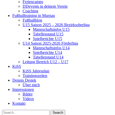
Feriencamps
DDevents in deinem Verein
Coaching
Fußballtraining in Murnau
Fußballblog
U15 Saison 2025 – 2026 Bezirksoberliga
Mannschaftsinfos U15
Tabellenstand U15
Spielberichte U15
U14 Saison 2025-2026 Förderliga
Mannschaftsinfos U14
Spielberichte U14
Tabellenstand U14
Leitung Bereich U12 – U17
KiSS
KiSS Jahresplan
Trainingszeiten
Dennis Destek
Über mich
Impressionen
Bilder
Videos
Kontakt