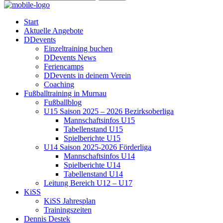
Start
Aktuelle Angebote
DDevents
Einzeltraining buchen
DDevents News
Feriencamps
DDevents in deinem Verein
Coaching
Fußballtraining in Murnau
Fußballblog
U15 Saison 2025 – 2026 Bezirksoberliga
Mannschaftsinfos U15
Tabellenstand U15
Spielberichte U15
U14 Saison 2025-2026 Förderliga
Mannschaftsinfos U14
Spielberichte U14
Tabellenstand U14
Leitung Bereich U12 – U17
KiSS
KiSS Jahresplan
Trainingszeiten
Dennis Destek